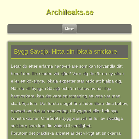
Archileaks.se
Gå
Meny
till
innehåll
Bygg Sävsjö: Hitta din lokala snickare
Letar du efter erfarna hantverkare som kan förvandla ditt
hem i den lilla staden vid sjön? Vare sig det är en ny altan
eller ett köksbyte, lokala experter står redo att hjälpa dig.
När du vill bygga i Sävsjö och är i behov av pålitliga
hantverkare, kan det vara en utmaning att veta var man
ska börja leta. Det första steget är att identifiera dina behov,
oavsett om det är renovering, tillbyggnad eller helt nya
konstruktioner. Områdets byggbransch är full av skickliga
snickare som kan din vision till verklighet.
Förutom det praktiska arbetet är det viktigt att snickarna