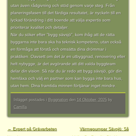
utan även rådgivning och stöd genom varje steg. Från
planeringsfasen till det färdiga resultatet, är nyckeln till en
lyckad förändring i ditt boende att välja expertis som
prioriterar kvalitet och detaljer.
När du söker efter "bygg sävsjö", kom ihåg att de rätta
byggarna inte bara ska ha teknisk kompetens, utan också
en förmåga att förstå och omsätta dina drömmar i
praktiken. Oavsett om det är en utbyggnad, renovering eller
helt nybygge, är det avgörande att ditt valda byggteam
delar din vision. Så när du är redo att bygg sävsjö, gör din
hemläxa och välj en partner som kan bygga inte bara hus,
utan hem. Dina framtida minnen förtjänar inget mindre.
Inlägget postades i
Byggnation
den
14 Oktober, 2025
by
Camilla
.
Inläggsnavigering
←
Expert på Grävarbeten
Värmepumpar Sävsjö: Så