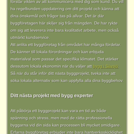
förstår vikten av att kommunicera med dig som kund. Du vill
ha regelbunden uppdatering om ditt projekt och känna att
dina önskemål och frågor tas på allvar. Det är där
byggföretagen här skiljer sig från mängden. De har rykte
om sig att leverera inte bara kvalitativt arbete, men också
utmärkt kundservice.
Att anlita ett byggföretag från området har många fördelar.
De känner till lokala förordningar och kan erbjuda
materialval som passar det specifika klimatet. Det stärker
dessutom lokala ekonomin när du väljer att
bygg i Sävsjö
.
Så när du står inför ditt nästa byggprojekt, tveka inte att
söka lokala alternativ som kan uppfylla alla dina byggbehov.
Ditt nästa projekt med bygg experter
Att påbörja ett byggprojekt kan vara en tid av både
spänning och stress, men med de rätta professionella
byggarna vid din sida kan processen bli mycket smidigare.
Erfarna byggföretag erbjuder inte bara hantverksskicklighet