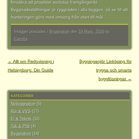
försäkra att projektet avslutas framgångsrikt.
Byggnadsställningar är ryggraden i alla byggen, så se till att
hanteringen görs med omsorg från start till mål.
Inlägget postades i
Byggnation
den
19 Mars, 2026
by
Camilla
.
Inläggsnavigering
←
Allt om Redovisning i
Byggingenjör Linköping för
Helsingborg: Din Guide
trygga och smarta
bygglösningar
→
KATEGORIER
Nybyggnation
(5)
Rör & VVS
(17)
El & Teknik
(11)
Tak & Plåt
(4)
Byggnation
(14)