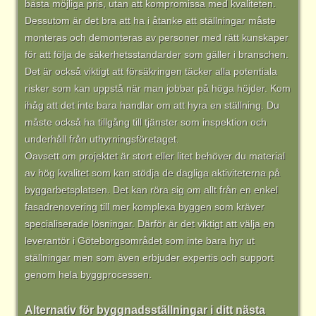
bästa möjliga pris, utan att kompromissa med kvaliteten.
Dessutom är det bra att ha i åtanke att ställningar måste
monteras och demonteras av personer med rätt kunskaper
för att följa de säkerhetsstandarder som gäller i branschen.
Det är också viktigt att försäkringen täcker alla potentiala
risker som kan uppstå när man jobbar på höga höjder. Kom
ihåg att det inte bara handlar om att hyra en ställning. Du
måste också ha tillgång till tjänster som inspektion och
underhåll från uthyrningsföretaget.
Oavsett om projektet är stort eller litet behöver du material
av hög kvalitet som kan stödja de dagliga aktiviteterna på
byggarbetsplatsen. Det kan röra sig om allt från en enkel
fasadrenovering till mer komplexa byggen som kräver
specialiserade lösningar. Därför är det viktigt att välja en
leverantör i Göteborgsområdet som inte bara hyr ut
ställningar men som även erbjuder expertis och support
genom hela byggprocessen.
Alternativ för byggnadsställningar i ditt nästa