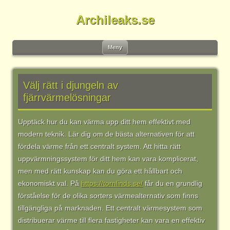
Archileaks.se
Gå
Meny
till
innehåll
Välj rätt i djungeln av
fjärrvärmelösningar
Upptäck hur du kan värma upp ditt hem effektivt med
modern teknik. Lär dig om de bästa alternativen för att
fördela värme från ett centralt system. Att hitta rätt
uppvärmningssystem för ditt hem kan vara komplicerat,
men med rätt kunskap kan du göra ett hållbart och
ekonomiskt val. På
https://tornlinds.se/
får du en grundlig
förståelse för de olika sorters värmealternativ som finns
tillgängliga på marknaden. Ett centralt värmesystem som
distribuerar värme till flera fastigheter kan vara en effektiv