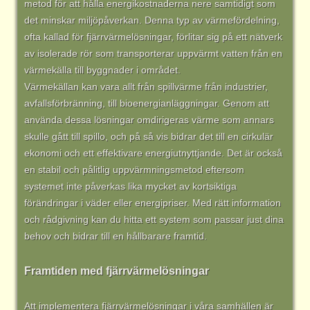
metod för att hålla energikostnaderna nere samtidigt som
det minskar miljöpåverkan. Denna typ av värmefördelning,
ofta kallad för fjärrvärmelösningar, förlitar sig på ett nätverk
av isolerade rör som transporterar uppvärmt vatten från en
värmekälla till byggnader i området.
Värmekällan kan vara allt från spillvärme från industrier,
avfallsförbränning, till bioenergianläggningar. Genom att
använda dessa lösningar omdirigeras värme som annars
skulle gått till spillo, och på så vis bidrar det till en cirkulär
ekonomi och ett effektivare energiutnyttjande. Det är också
en stabil och pålitlig uppvärmningsmetod eftersom
systemet inte påverkas lika mycket av kortsiktiga
förändringar i väder eller energipriser. Med rätt information
och rådgivning kan du hitta ett system som passar just dina
behov och bidrar till en hållbarare framtid.
Framtiden med fjärrvärmelösningar
Att implementera fjärrvärmelösningar i våra samhällen är