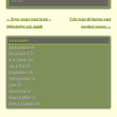
Camilla
.
Inläggsnavigering
←
Bygg smart med kl-trä –
Från kran till klarhet med
Miljövänligt och stabilt
omvänd osmos
→
KATEGORIER
Nybyggnation
(5)
Rör & VVS
(17)
El & Teknik
(11)
Tak & Plåt
(4)
Byggnation
(14)
Värmepumpar
(3)
Golv
(3)
Renovering
(4)
Kakel & Måleri
(1)
Mark & Trädgård
(8)