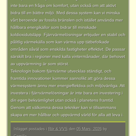
inte bara en fråga om komfort, utan också om att aktivt
bidra till en bättre miljö. Med dessa system kan vi minska
vårt beroende av fossila bränslen och istället använda mer
hållbara energikällor som bidrar till minskade
koldioxidutsläpp. Fjärrvärmelösningar erbjuder en stabil och
pålitlig värmekälla som kan värma upp tätbefolkade
områden såväl som enskilda fastigheter effektivt. De passar
särskilt bra i regioner med kalla vintermånader, där behovet
av uppvärmning är som störst.
Teknologin bakom fjärrvärme utvecklas ständigt, och
framtida innovationer kommer sannolikt att göra dessa
värmesystem ännu mer energieffektiva och miljövänliga. Att
investera i fjärrvärmelösningar är inte bara en investering i
din egen bekvämlighet utan också i planetens framtid.
Genom att välkomna dessa tekniker kan vi tillsammans
skapa en mer hållbar och uppvärmd värld för alla att leva i.
Inlägget postades i
Rör & VVS
den
05 Mars, 2026
by